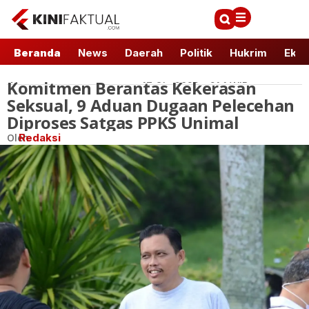
Beranda
News
Daerah
Politik
Hukrim
Ekbi
Komitmen Berantas Kekerasan
News
17 Okt 2023 - 21:1 WIB
Seksual, 9 Aduan Dugaan Pelecehan
Diproses Satgas PPKS Unimal
Oleh
Redaksi