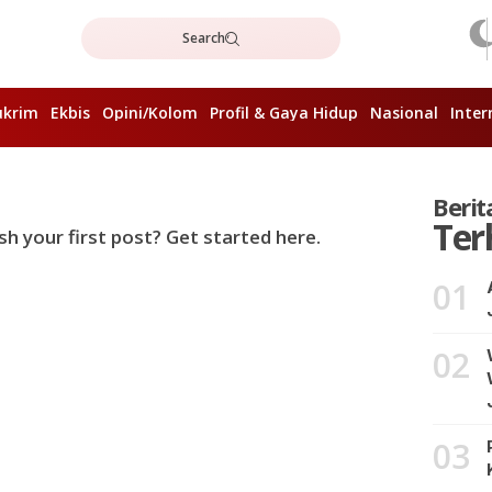
Search
ukrim
Ekbis
Opini/Kolom
Profil & Gaya Hidup
Nasional
Inter
Berit
Ter
sh your first post?
Get started here
.
01
02
03