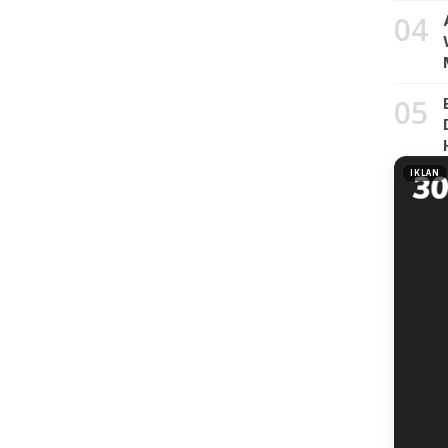
04
05
IKLAN