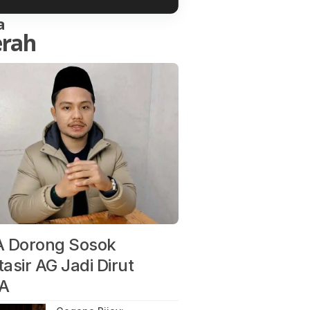
a
rah
 Dorong Sosok
asir AG Jadi Dirut
A