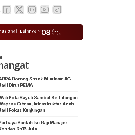
nasional
Lainnya
08
Agu
2026
a
hangat
ARPA Dorong Sosok Muntasir AG
Jadi Dirut PEMA
Wali Kota Sayuti Sambut Kedatangan
Wapres Gibran, Infrastruktur Aceh
Jadi Fokus Kunjungan
Purbaya Bantah Isu Gaji Manajer
Kopdes Rp16 Juta