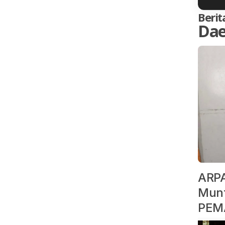
Berit
Dae
ARPA
Munt
PEM