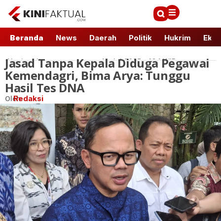
Beranda
News
Daerah
Politik
Hukrim
Ekbi
Jasad Tanpa Kepala Diduga Pegawai
Nasional
12 Jul 2025 - 16:1 WIB
Kemendagri, Bima Arya: Tunggu
Hasil Tes DNA
Oleh
Redaksi