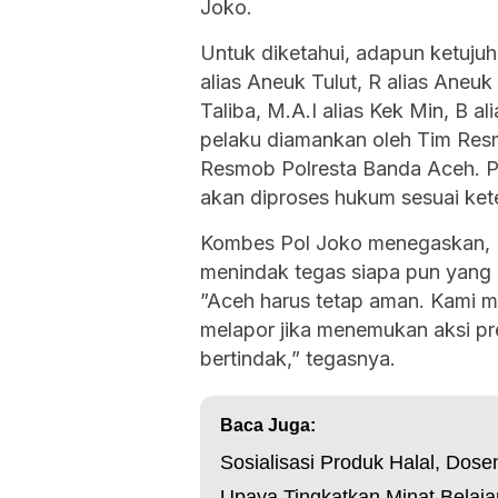
Joko.
Untuk diketahui, adapun ketuju
alias Aneuk Tulut, R alias Aneu
Taliba, M.A.I alias Kek Min, B a
pelaku diamankan oleh Tim Res
Resmob Polresta Banda Aceh. Pol
akan diproses hukum sesuai ket
Kombes Pol Joko menegaskan, 
menindak tegas siapa pun yan
”Aceh harus tetap aman. Kami m
melapor jika menemukan aksi pr
bertindak,” tegasnya.
Baca Juga:
Sosialisasi Produk Halal, Dose
Upaya Tingkatkan Minat Belaja