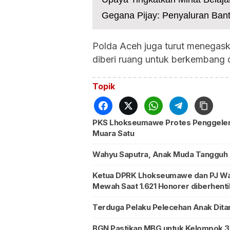
Gegana Pijay: Penyaluran Bant
Polda Aceh juga turut menegask
diberi ruang untuk berkembang 
Topik
PKS Lhokseumawe Protes Penggele
Muara Satu
Wahyu Saputra, Anak Muda Tangguh d
Ketua DPRK Lhokseumawe dan PJ Walik
Mewah Saat 1.621 Honorer diberhent
Terduga Pelaku Pelecehan Anak Dita
BGN Pastikan MBG untuk Kelompok 3B