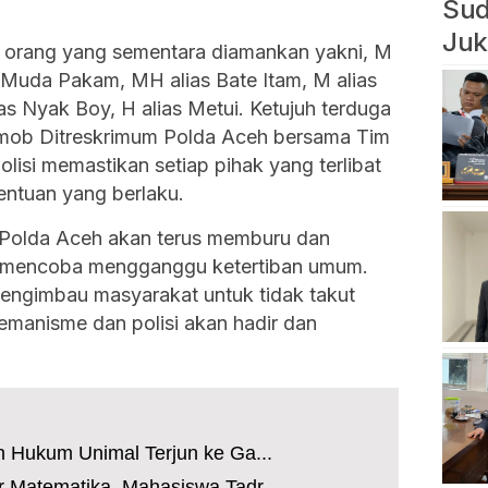
Sud
Juk
h orang yang sementara diamankan yakni, M
k Muda Pakam, MH alias Bate Itam, M alias
lias Nyak Boy, H alias Metui. Ketujuh terduga
mob Ditreskrimum Polda Aceh bersama Tim
isi memastikan setiap pihak yang terlibat
entuan yang berlaku.
Polda Aceh akan terus memburu dan
g mencoba mengganggu ketertiban umum.
engimbau masyarakat untuk tidak takut
emanisme dan polisi akan hadir dan
n Hukum Unimal Terjun ke Ga...
r Matematika, Mahasiswa Tadr...