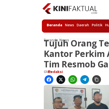
Beranda
News
Daerah
Politik
H
Tujuh Orang Ter
Beranda
News
Kantor Perkim
Tim Resmob Ga
Oleh
Redaksi