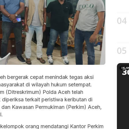
04
05
IKLA
eh bergerak cepat menindak tegas aksi
syarakat di wilayah hukum setempat.
um (Ditreskrimum) Polda Aceh telah
iperiksa terkait peristiwa keributan di
t dan Kawasan Permukiman (Perkim) Aceh,
l.
 sekelompok orang mendatangi Kantor Perkim