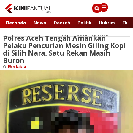
Beranda
News
Daerah
Politik
Hukrim
Ekbi
Polres Aceh Tengah Amankan
News
20 Agu 2025 - 19:1 WIB
Pelaku Pencurian Mesin Giling Kopi
di Silih Nara, Satu Rekan Masih
Buron
Oleh
Redaksi