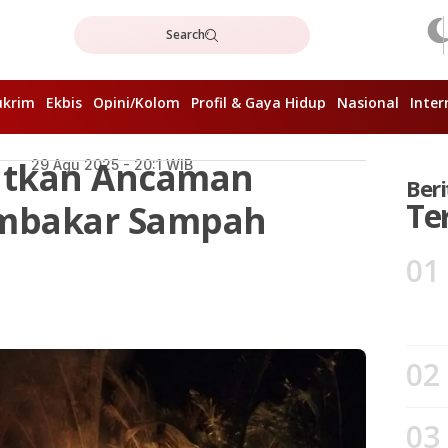
Search
ukrim
Ekbis
Opini/Kolom
Profil & Gaya Hidup
Nasional
Inter
gatkan Ancaman
29 Agu 2025 - 20:1 WIB
Beri
Te
embakar Sampah
01
02
03