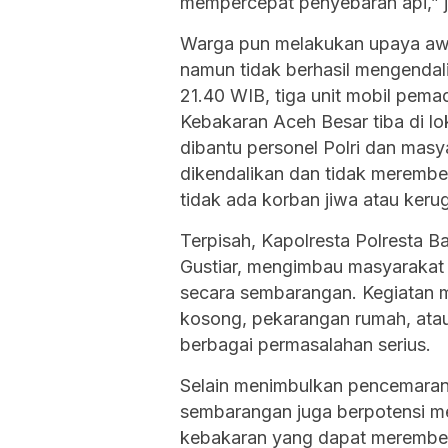
mempercepat penyebaran api,” j
Warga pun melakukan upaya aw
namun tidak berhasil mengendali
21.40 WIB, tiga unit mobil pe
Kebakaran Aceh Besar tiba di 
dibantu personel Polri dan masya
dikendalikan dan tidak merembet
tidak ada korban jiwa atau kerug
Terpisah, Kapolresta Polresta B
Gustiar, mengimbau masyarakat
secara sembarangan. Kegiatan 
kosong, pekarangan rumah, atau 
berbagai permasalahan serius.
Selain menimbulkan pencemara
sembarangan juga berpotensi me
kebakaran yang dapat merembe