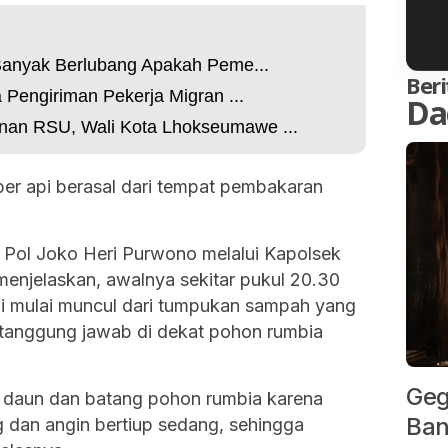
 Banyak Berlubang Apakah Peme...
Beri
 Pengiriman Pekerja Migran ...
Da
an RSU, Wali Kota Lhokseumawe ...
er api berasal dari tempat pembakaran
Pol Joko Heri Purwono melalui Kapolsek
menjelaskan, awalnya sekitar pukul 20.30
i mulai muncul dari tumpukan sampah yang
rtanggung jawab di dekat pohon rumbia
Geg
 daun dan batang pohon rumbia karena
Ban
g dan angin bertiup sedang, sehingga