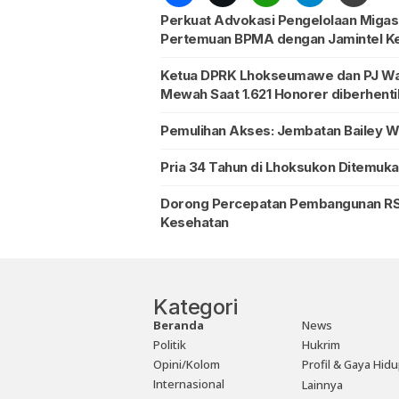
Perkuat Advokasi Pengelolaan Migas 
Pertemuan BPMA dengan Jamintel K
Ketua DPRK Lhokseumawe dan PJ Walik
Mewah Saat 1.621 Honorer diberhent
Pemulihan Akses: Jembatan Bailey W
Pria 34 Tahun di Lhoksukon Ditemuk
Dorong Percepatan Pembangunan RS
Kesehatan
Kategori
Beranda
News
Politik
Hukrim
Opini/Kolom
Profil & Gaya Hid
Internasional
Lainnya