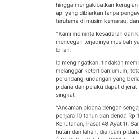
hingga mengakibatkan kerugian m
api yang dibiarkan tanpa penga
terutama di musim kemarau, da
“Kami meminta kesadaran dan k
mencegah terjadinya musibah yan
Erfan.
Ia mengingatkan, tindakan me
melanggar ketertiban umum, teta
perundang-undangan yang berlaku
pidana dan pelaku dapat dijera
singkat.
“Ancaman pidana dengan sengaj
penjara 10 tahun dan denda Rp 
Kehutanan, Pasal 48 Ayat 1). Sa
hutan dan lahan, diancam pidana