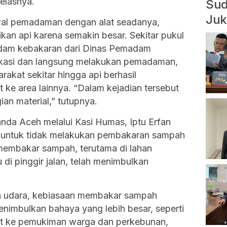
elasnya.
Sud
Juk
al pemadaman dengan alat seadanya,
kan api karena semakin besar. Sekitar pukul
madam kebakaran dari Dinas Pemadam
lokasi dan langsung melakukan pemadaman,
rakat sekitar hingga api berhasil
 ke area lainnya. “Dalam kejadian tersebut
ian material,” tutupnya.
anda Aceh melalui Kasi Humas, Iptu Erfan
 untuk tidak melakukan pembakaran sampah
membakar sampah, terutama di lahan
di pinggir jalan, telah menimbulkan
n udara, kebiasaan membakar sampah
nimbulkan bahaya yang lebih besar, seperti
t ke pemukiman warga dan perkebunan,