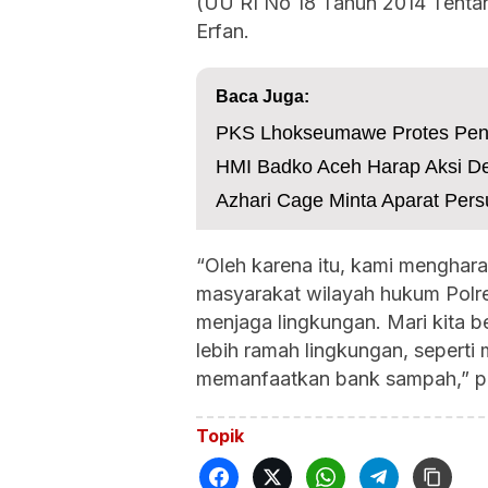
(UU RI No 18 Tahun 2014 Tentang
Erfan.
Baca Juga:
PKS Lhokseumawe Protes Pen
HMI Badko Aceh Harap Aksi Dem
Azhari Cage Minta Aparat Persu
“Oleh karena itu, kami menghara
masyarakat wilayah hukum Polr
menjaga lingkungan. Mari kita b
lebih ramah lingkungan, seperti
memanfaatkan bank sampah,” p
Topik