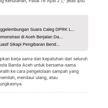
 Kehutanan, Pasal 78 Ayat 2 ),” jelas Iptu
ggelembungan Suara Caleg DPRK L...
onstrasi di Aceh Berjalan Da...
asif Sikapi Pengibaran Bend...
pkan kerja sama dan kepatuhan dari seluruh
esta Banda Aceh untuk bersama-sama
eralih ke cara pengelolaan sampah yang
 memilah, mendaur ulang, atau
ungkasnya.