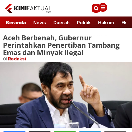
Beranda
News
Daerah
Politik
Hukrim
Ekbi
Aceh Berbenah, Gubernur
Daerah
25 Sep 2025 - 16:1 WIB
Perintahkan Penertiban Tambang
Emas dan Minyak Ilegal
Oleh
Redaksi