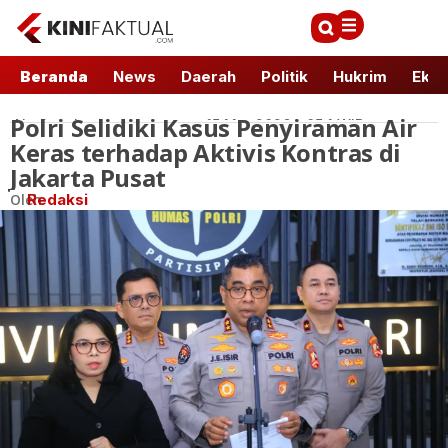
Beranda
News
Daerah
Politik
Hukrim
Ekbi
Polri Selidiki Kasus Penyiraman Air
Nasional
15 Mar 2026 - 05:1 WIB
Keras terhadap Aktivis Kontras di
Jakarta Pusat
Oleh
Redaksi