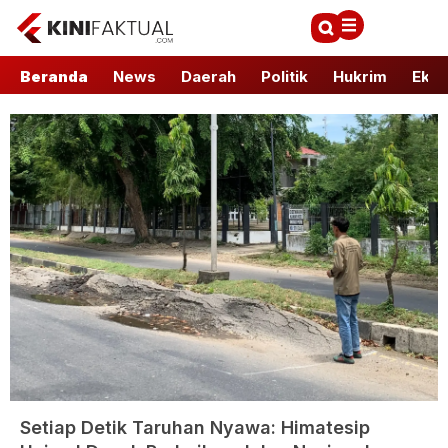
Beranda
News
Daerah
Politik
Hukrim
Ekbi
Setiap Detik Taruhan Nyawa: Himatesip