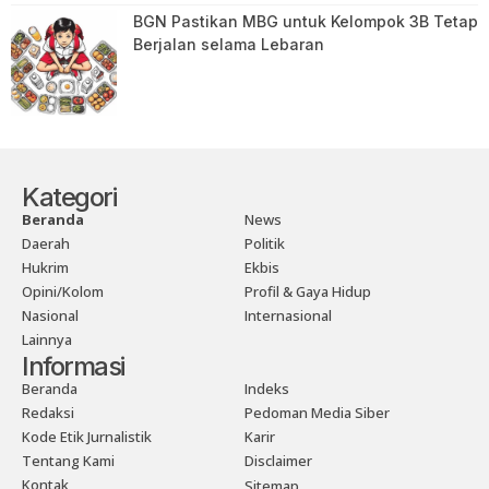
BGN Pastikan MBG untuk Kelompok 3B Tetap
Berjalan selama Lebaran
Kategori
Beranda
News
Daerah
Politik
Hukrim
Ekbis
Opini/Kolom
Profil & Gaya Hidup
Nasional
Internasional
Lainnya
Informasi
Beranda
Indeks
Redaksi
Pedoman Media Siber
Kode Etik Jurnalistik
Karir
Tentang Kami
Disclaimer
Kontak
Sitemap