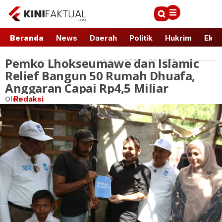
Beranda
News
Daerah
Politik
Hukrim
Ekbi
Pemko Lhokseumawe dan Islamic
Lhokseumawe
2 Agu 2025 - 21:1 WIB
Relief Bangun 50 Rumah Dhuafa,
Anggaran Capai Rp4,5 Miliar
Oleh
Redaksi