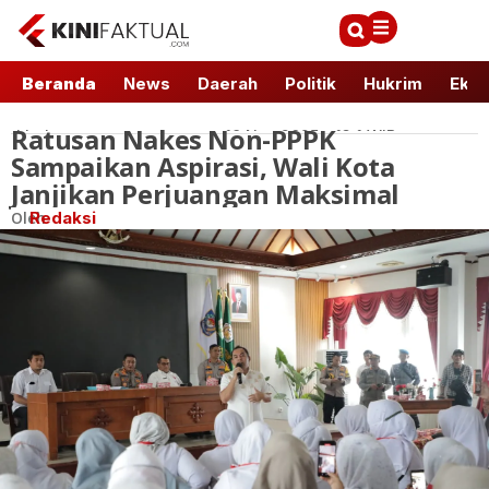
Beranda
News
Daerah
Politik
Hukrim
Ekbi
Ratusan Nakes Non-PPPK
Lhokseumawe
19 Nov 2025 - 13:1 WIB
Sampaikan Aspirasi, Wali Kota
Janjikan Perjuangan Maksimal
Oleh
Redaksi