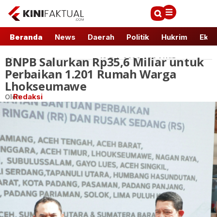
Beranda
News
Daerah
Politik
Hukrim
Ekbi
BNPB Salurkan Rp35,6 Miliar untuk
Lhokseumawe
13 Feb 2026 - 20:1 WIB
Perbaikan 1.201 Rumah Warga
Lhokseumawe
Oleh
Redaksi