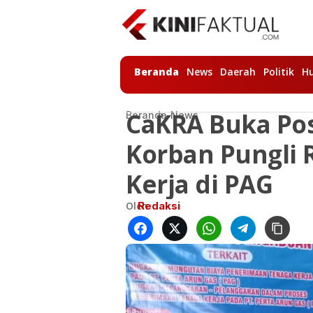
Beranda
News
Daerah
Politik
H
CaKRA Buka Po
Beranda
News
Korban Pungli
Kerja di PAG
Oleh
Redaksi