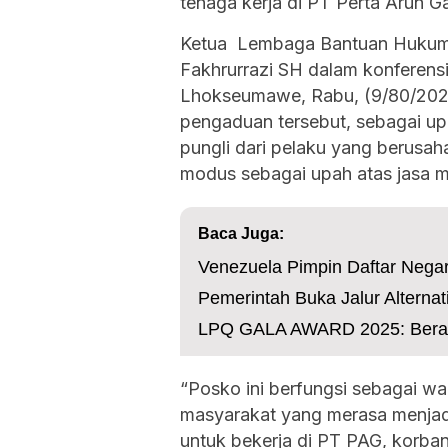
tenaga kerja di PT Perta Arun G
Ketua Lembaga Bantuan Hukum
Fakhrurrazi SH dalam konferensi
Lhokseumawe, Rabu, (9/80/202
pengaduan tersebut, sebagai up
pungli dari pelaku yang berusa
modus sebagai upah atas jasa m
Baca Juga:
Venezuela Pimpin Daftar Nega
Pemerintah Buka Jalur Alterna
LPQ GALA AWARD 2025: Beraka
“Posko ini berfungsi sebagai w
masyarakat yang merasa menjad
untuk bekerja di PT PAG, korba