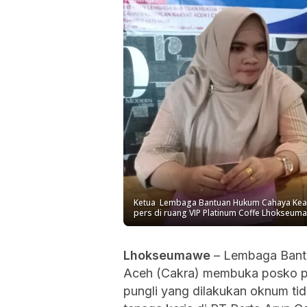
Ketua Lembaga Bantuan Hukum Cahaya Keadil
pers di ruang VIP Platinum Coffe Lhokseuma
Lhokseumawe
– Lembaga Bant
Aceh (Cakra) membuka posko p
pungli yang dilakukan oknum ti