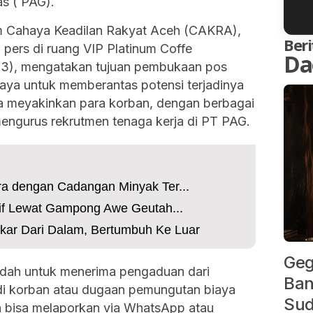
as ( PAG).
 Cahaya Keadilan Rakyat Aceh (CAKRA),
Beri
 pers di ruang VIP Platinum Coffe
Da
3), mengatakan tujuan pembukaan pos
aya untuk memberantas potensi terjadinya
ha meyakinkan para korban, dengan berbagai
engurus rekrutmen tenaga kerja di PT PAG.
ra dengan Cadangan Minyak Ter...
tif Lewat Gampong Awe Geutah...
r Dari Dalam, Bertumbuh Ke Luar
Geg
adah untuk menerima pengaduan dari
Ban
i korban atau dugaan pemungutan biaya
Sud
n bisa melaporkan via WhatsApp atau