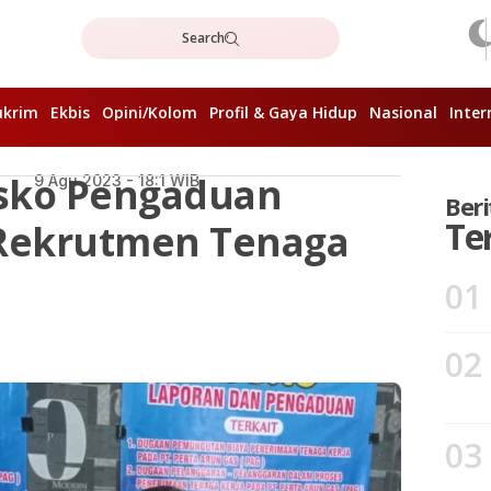
Search
ukrim
Ekbis
Opini/Kolom
Profil & Gaya Hidup
Nasional
Inter
sko Pengaduan
9 Agu 2023 - 18:1 WIB
Beri
Te
 Rekrutmen Tenaga
01
02
03