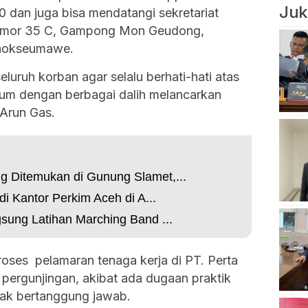
Juk
dan juga bisa mendatangi sekretariat
 nomor 35 C, Gampong Mon Geudong,
Lhokseumawe.
uruh korban agar selalu berhati-hati atas
num dengan berbagai dalih melancarkan
 Arun Gas.
g Ditemukan di Gunung Slamet,...
di Kantor Perkim Aceh di A...
gsung Latihan Marching Band ...
proses pelamaran tenaga kerja di PT. Perta
pergunjingan, akibat ada dugaan praktik
dak bertanggung jawab.