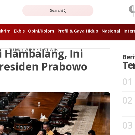
Search
ukrim
Ekbis
Opini/Kolom
Profil & Gaya Hidup
Nasional
Inter
i Hambalang, Ini
10 Mar 2026 - 02:1 WIB
Beri
Te
Presiden Prabowo
01
02
03