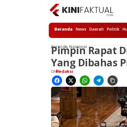
Beranda
News
Daerah
Politik
H
Pimpin Rapat D
Beranda
Nasional
Yang Dibahas 
Oleh
Redaksi