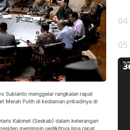
04
05
IKLA
o Subianto menggelar rangkaian rapat
t Merah Putih di kediaman pribadinya di
.
etaris Kabinet (Seskab) dalam keterangan
residen memimpin sedikitnya lima rapat