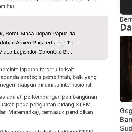
m hari.
Beri
Da
k, Soroti Masa Depan Papua da...
duhan Amien Rais terhadap Ted...
deo Legislator Gorontalo Bi...
eminta laporan terbaru terkait
agenda strategis pemerintah, baik yang
negeri maupun dinamika internasional.
ahas adalah perkembangan pembangunan
okuskan pada penguatan bidang STEM
Geg
 dan Matematika), termasuk pendidikan
Ban
Sud
 kampus baru terkait di bidang STEM